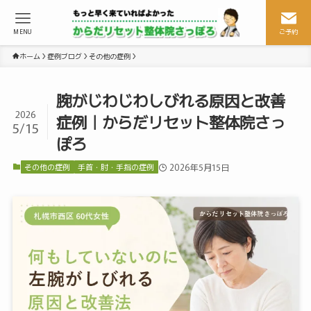
MENU
ご予約
ホーム
症例ブログ
その他の症例
腕がじわじわしびれる原因と改善
2026
症例｜からだリセット整体院さっ
5/15
ぽろ
その他の症例
手首・肘・手指の症例
2026年5月15日