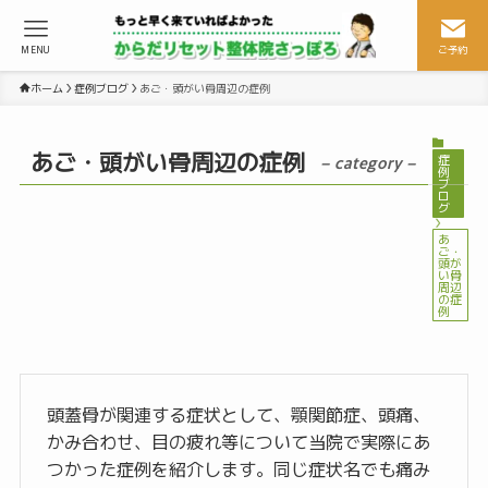
MENU
ご予約
ホーム
症例ブログ
あご・頭がい骨周辺の症例
あご・頭がい骨周辺の症例
症
– category –
例
ブ
ロ
グ
あ
ご・
頭が
い骨
周辺
の症
例
頭蓋骨が関連する症状として、顎関節症、頭痛、
かみ合わせ、目の疲れ等について当院で実際にあ
つかった症例を紹介します。同じ症状名でも痛み