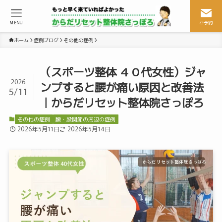
MENU
ご予約
ホーム
症例ブログ
その他の症例
（スポーツ整体 ４０代女性）ジャ
2026
ンプすると腰が痛い原因と改善法
5/11
｜からだリセット整体院さっぽろ
その他の症例
腰・股関節の周辺の症例
2026年5月11日
2026年5月14日