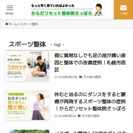
MENU
ご予約
ホーム
スポーツ整体
スポーツ整体
– tag –
骨に異常なしでも足の指が痛い原
因と整体での改善症例｜札幌市西
区
2026年6月10日
その他の症例
休むと治るのにダンスをすると腰
痛が再発するスポーツ整体の症例
｜からだリセット整体院さっぽろ
2026年6月5日
その他の症例